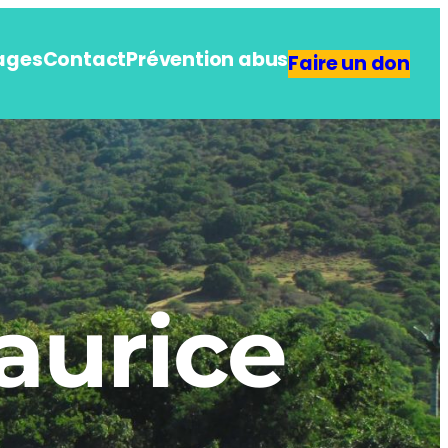
ages
Contact
Prévention abus
Faire un don
aurice