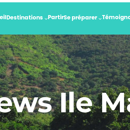
eil
Partir
Témoign
Destinations
Se préparer
ews Ile M