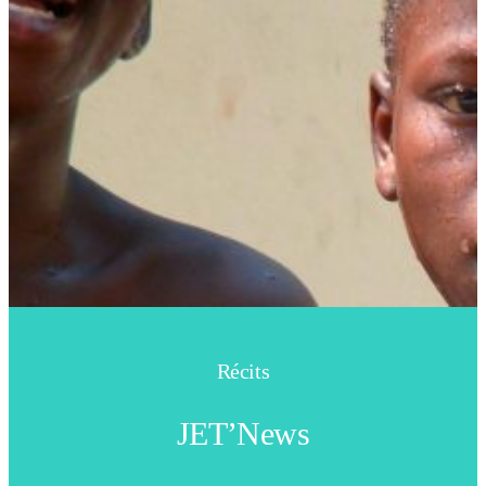
Récits
JET’News