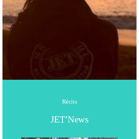
Récits
JET’News