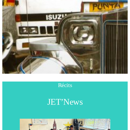
Récits
JET’News