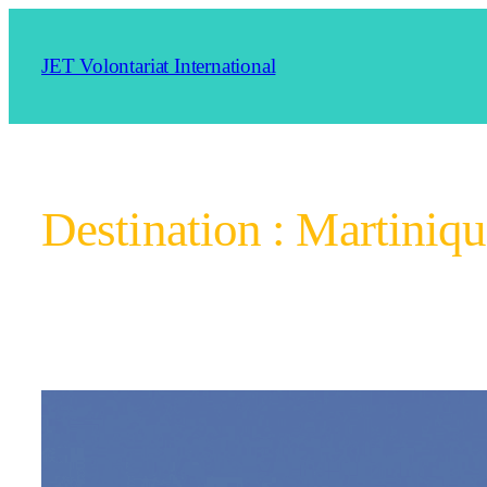
Aller
au
JET Volontariat International
contenu
Destination :
Martiniqu