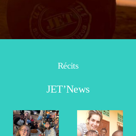
Récits
JET’News