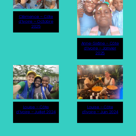
Clémence – Côte
d’Ivoire – Octobre
2025
Anne-Sixtine – Côte
d’Ivoire – Janvier
2025
Louise – Côte
Louise – Côte
d’Ivoire – Juillet 2024
d’Ivoire – Juin 2024