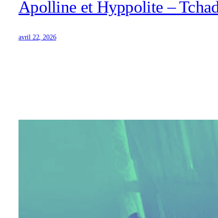
Apolline et Hyppolite – Tchad
avril 22, 2026